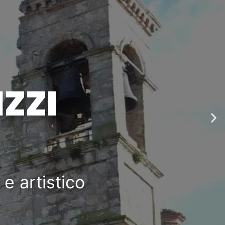
Ne
sli