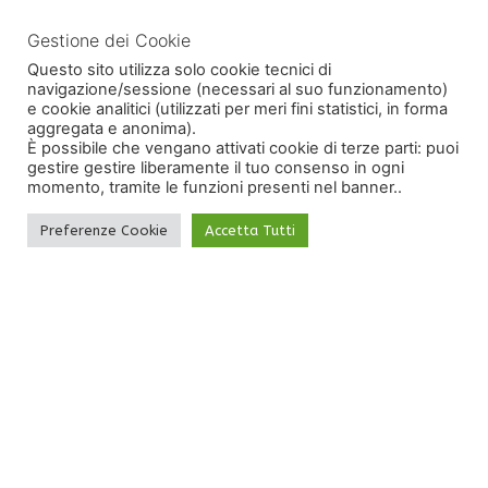
Gestione dei Cookie
Invia
Questo sito utilizza solo cookie tecnici di
navigazione/sessione (necessari al suo funzionamento)
e cookie analitici (utilizzati per meri fini statistici, in forma
aggregata e anonima).
È possibile che vengano attivati cookie di terze parti: puoi
gestire gestire liberamente il tuo consenso in ogni
momento, tramite le funzioni presenti nel banner..
Preferenze Cookie
Accetta Tutti
Proloco Polizzi Generosa perla
delle Madonie
Copyright 2014 – Ass. Turistica Pro Loco Perla Delle
Madonie Polizzi Generosa
Via garibaldi, 13 – 90028 Polizzi Generosa
C.F. 05955640825
Sito creato da
Iteranea srl