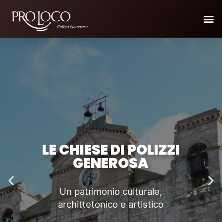
Vai
M
al
contenuto
LE CHIESE DI POLIZZI
GENEROSA
Previous
Ne
slide
sli
Un patrimonio culturale,
archittetonico e artistico