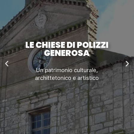
LE CHIESE DI POLIZZI
GENEROSA
Previous
Ne
slide
sli
Un patrimonio culturale,
archittetonico e artistico