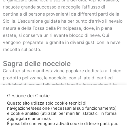
riscuote grande successo e raccoglie l’afflusso di
centinaia di persone provenienti da differenti parti della
Sicilia. L’escursione guidata ha per punto d’arrivo il nevaio
naturale della Fossa della Principessa, dove, in piena
estate, si conserva un rilevante blocco di neve. Qui
vengono preparate le granite in diversi gusti con la neve
raccolta sul posto.
Sagra delle nocciole
Caratteristica manifestazione popolare dedicata al tipico
prodotto polizzano, le nocciole, con sfilate di carri ed
esibizioni di gruppi folkloristici locali e internazionali. In
piazza Trinità, centro nevralgico della festa, vengono
Gestione dei Cookie
ricostruiti angoli di vita campestre e di vita paesana del
Questo sito utilizza solo cookie tecnici di
passato. La sagra offre anche incontri culturali, mostre di
navigazione/sessione (necessari al suo funzionamento)
pittura, convegni, escursioni e la degustazione di piatti
e cookie analitici (utilizzati per meri fini statistici, in forma
aggregata e anonima).
locali e la distribuzione gratuita di noccioline.
È possibile che vengano attivati cookie di terze parti: puoi